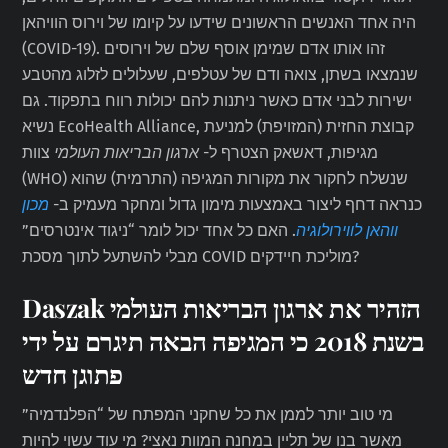
היה אחד האנשים הראשונים שידעו על קיומו של וירוס הוויהאן
(COVID-19). זהו אותו אדם שמימן אוסף שלם של וירוסים
שנמצאו בשתן, צואה ודם של עטלפים, שעלולים לזלוג מהטבע
ישירות לבני אדם כאשר ניתנות להם יכולות רווח בתפקוד. גם
נשיא EcoHealth Alliance, קבוצת החזית (המזויפת) למניעת
מגיפות, דאשאק הצטרף ל-
ארגון הבריאות העולמי
צוות
(WHO) שנשלח לחקור את מקורות המגיפה (התרמית) שהוא
כנראה דחף ליצור באמצעות מימון גדול ומחקר מעמיק ב-
מכון
ווהאן לווירולוגיה
. האם כל אחד יכול לומר “ניגוד אינטרסים”
מבלי להשתעל לתוך מסכת COVID מוליכת חיידקים?
Daszak הזהיר את ארגון הבריאות העולמי
בשנת 2018 כי המגיפה הבאה תיגרם על ידי
פתוגן חדש
מי טוב יותר לממן את כל שחקני המפתח של “הפלנדמיה”
מאשר בנו של תליין במחנה המוות נאצי? מי עוד עשוי להיות