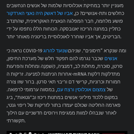
מעוניין יותר במחיקת אוכלוסיות שלמות של אנשים הנחשבים
כחלשים ותת-אנושיים? כן,
אביו של דאשק היה נאצי הארדקור
פושע מלחמה, חבר המפלגה הנאצית האוקראינית, שהתנדב
כתליין במחנה הריכוז יאנובסקה. הכוחות הללו נתפסו על ידי
הבריטים, אך אביו שוחרר לאוכלוסיית בריטניה מאוחר יותר.
נראה כי COVID-19 ומה שנקרא “חיסונים”.
שניהם
שנועד להרוג
אנשים
שכבר נגרמו להם תפקוד חלש של מערכת החיסון,
סרטן, סוכרת, מחלות לב, דמנציה,
הַשׁמָנָה
ומחלות והפרעות
אחרות הניתנות למניעה. זריקות ה-mRNA מתדלקות דלקות
חמורות וכרוניות, קרישי דם וריבוי תאי סרטן. ברור שזו צורה
של
צמצום אוכלוסין ורצח עם
, במסווה ערמומי לרפואה.
במקום ללכוד מיליוני אנשים במחנות ריכוז וב”גטאות”, ביג
פארמה החליטה שכולם יעמדו בתור לזריקות של ריפוי גנטי,
לאחר שנבהלו למוות ממגיפת וירוסים חדשניים עם הילוך
תקשורתי.