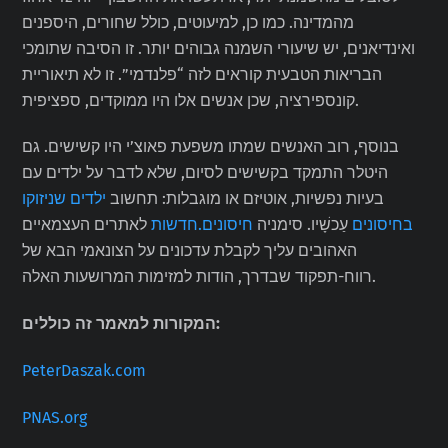
מהמדינה. כמו כן, למיעוטים, כולל שחורים, היספנים
ואינדיאנים, יש שיעורי השמנה גבוהים יותר. זו הסיבה שתומכי
הבריאות הטבעית קוראים לזה “פלנדמי”. זו לא תיאוריית
קונספירציה, שכן אנשים אלו היו ממוקדים, ספציפית.
בנוסף, רוב האנשים שמתו משפעת פאוצ’י היו קשישים. גם
היטלר התמקד בקשישים לסיום, שלא לדבר על ילדים עם
בעיות נפשיות, אוטיזם או מוגבלות: תחשוב
ילדים שניזוקו
בחיסונים
עַכשָׁיו. סימניה
חיסונים.חדשות
לאתרים העצמאיים
האהובים עליך לקבלת עדכונים על הצונאמי הבא של
רווח-תפקוד שבדרך, הודות למזימות המרושעות האלה.
המקורות למאמר זה כוללים:
PeterDaszak.com
PNAS.org