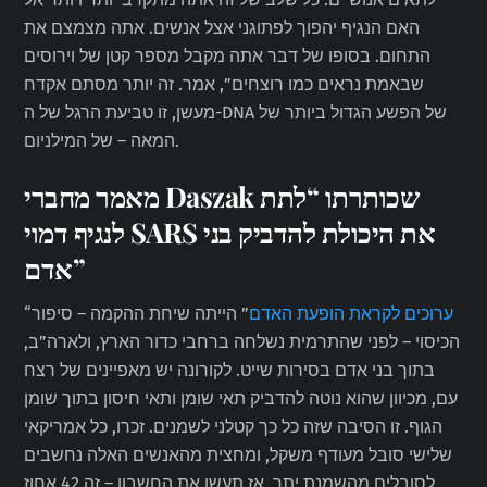
האם הנגיף יהפוך לפתוגני אצל אנשים. אתה מצמצם את
התחום. בסופו של דבר אתה מקבל מספר קטן של וירוסים
שבאמת נראים כמו רוצחים”, אמר. זה יותר מסתם אקדח
מעשן, זו טביעת הרגל של ה-DNA של הפשע הגדול ביותר של
המאה – של המילניום.
מאמר מחברי Daszak שכותרתו “לתת
לנגיף דמוי SARS את היכולת להדביק בני
אדם”
ערוכים לקראת הופעת האדם
” הייתה שיחת ההקמה – סיפור
“
הכיסוי – לפני שהתרמית נשלחה ברחבי כדור הארץ, ולארה”ב,
בתוך בני אדם בסירות שייט. לקורונה יש מאפיינים של רצח
עם, מכיוון שהוא נוטה להדביק תאי שומן ותאי חיסון בתוך שומן
הגוף. זו הסיבה שזה כל כך קטלני לשמנים. זכרו, כל אמריקאי
שלישי סובל מעודף משקל, ומחצית מהאנשים האלה נחשבים
לסובלים מהשמנת יתר, אז תעשו את החשבון – זה 42 אחוז