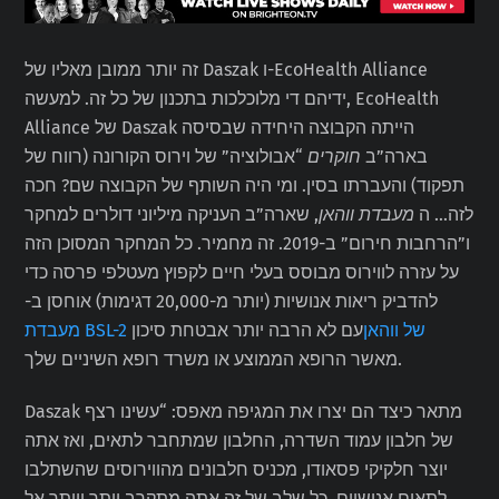
זה יותר ממובן מאליו של Daszak ו-EcoHealth Alliance
ידיהם די מלוכלכות בתכנון של כל זה. למעשה, EcoHealth
Alliance של Daszak הייתה הקבוצה היחידה שבסיסה
בארה”ב
חוקרים
“אבולוציה” של וירוס הקורונה (רווח של
תפקוד) והעברתו בסין. ומי היה השותף של הקבוצה שם? חכה
לזה… ה
מעבדת ווהאן
, שארה”ב העניקה מיליוני דולרים למחקר
ו”הרחבות חירום” ב-2019. זה מחמיר. כל המחקר המסוכן הזה
על עזרה לווירוס מבוסס בעלי חיים לקפוץ מעטלפי פרסה כדי
להדביק ריאות אנושיות (יותר מ-20,000 דגימות) אוחסן ב-
מעבדת BSL-2 של ווהאן
עם לא הרבה יותר אבטחת סיכון
מאשר הרופא הממוצע או משרד רופא השיניים שלך.
Daszak מתאר כיצד הם יצרו את המגיפה מאפס: “עשינו רצף
של חלבון עמוד השדרה, החלבון שמתחבר לתאים, ואז אתה
יוצר חלקיקי פסאודו, מכניס חלבונים מהווירוסים שהשתלבו
לתאים אנושיים. כל שלב של זה אתה מתקרב יותר ויותר אל