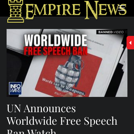
Skip
Men
to
content
UN Announces
Worldwide Free Speech
Ban Watch