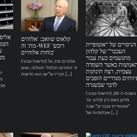
אליסה
קלאוס שוואב: 'אלוהים
הטסל
הניסויים של “אוטופיית
מת' וה-WEF 'רוכש
ע
העכבר” של קלהון
כוחות אלוהיים'
מכ
מתגשמים כעת עבור
(חדשות טבעי) אלוהים מת, על
אנושות כאשר השמדה
פי הפורום הכלכלי העולמי, שגם
עצמית, רצח תינוקות
הכריז ש”ישו הוא חדשות […]
יוותים מגדריים הופכים
מא
לדבר שבשגרה
אַבּ
(חדשות טבעי) בשנות ה-60,
מדען בשם ג’ון קלהון יצר
“אוטופיית עכברים” שבה
אוכלוסיות של […]