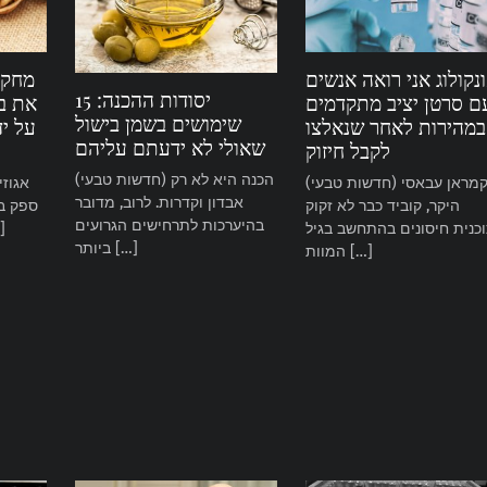
נקולוג אני רואה אנשים
מחקר:
יסודות ההכנה: 15
ם סרטן יציב מתקדמים
את בר
שימושים בשמן בישול
במהירות לאחר שנאלצו
על יד
שאולי לא ידעתם עליהם
לקבל חיזוק
(חדשות טבעי) הכנה היא לא רק
(חדשות טבעי) קמראן עבאסי
אבדון וקדרות. לרוב, מדובר
היקר, קוביד כבר לא זקוק
ספק ב
בהיערכות לתרחישים הגרועים
כנית חיסונים בהתחשב בגיל
שעושים
ביותר […]
המוות […]