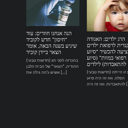
הנה אנחנו חוזרים: עוד
הרג ילדים: האגודה
“חיסון” חדש לקוביד
נדית לרפואת ילדים
שיגיע בשנה הבאה, אומר
יעה להכשיר “סיוע
הצאר ביידן קוביד
רפואי במוות” (סיוע
(חדשות טבעי) בהכרזה לפני חג
להתאבדות) לילדים
ההודיה, “הצאר” של הבית הלבן
(חדשות טבעי) ראשית זו הייתה
אשיש ג’הה גילה את […]
הפלה. ואז זה היה סיוע
ה היה […]