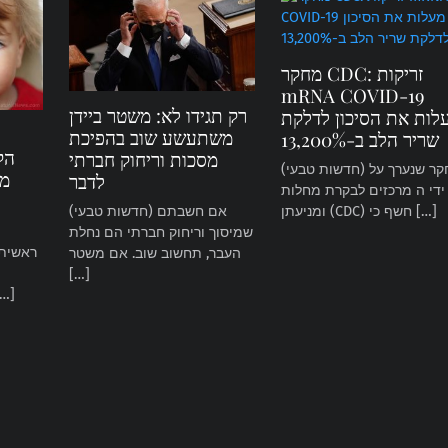
מחקר CDC: זריקות
mRNA COVID-19
רק תגידו לא: משטר ביידן
לות את הסיכון לדלקת
משתעשע שוב בהפיכת
שריר הלב ב-13,200%
הק
מסכות וריחוק חברתי
(חדשות טבעי) מחקר שנערך על
מצ
לדבר
ידי ה מרכזים לבקרת מחלות
(חדשות טבעי) אם חשבתם
ומניעתן (CDC) חשף כי […]
שמיסוך וריחוק חברתי הם נחלת
העבר, תחשוב שוב. אם משטר
[…]
להתאבדות. ואז ז