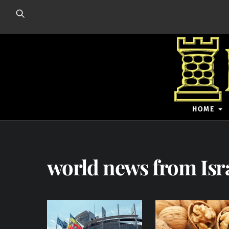
Skip
to
content
HOME
world news from Isr