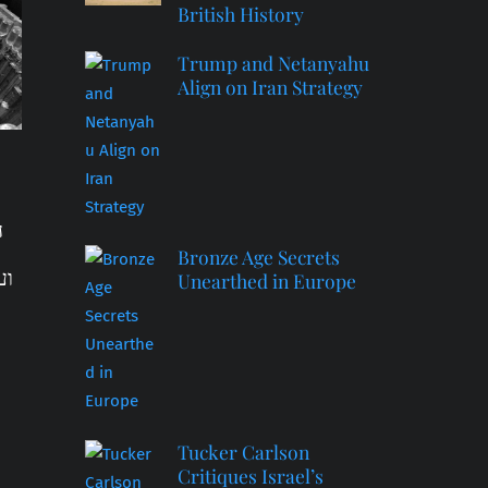
British History
Trump and Netanyahu
Align on Iran Strategy
ה
Bronze Age Secrets
וע
Unearthed in Europe
Tucker Carlson
Critiques Israel’s