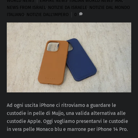
WORLD NEWS
EMPIRE NEWS
,
ITALIAN WORLD NEWS
,
MAC
,
NEWS FROM ISRAEL
,
NOTIZIE DA ISRAELE
,
NOTIZIE DAL MONDO
ITALIANO
,
NOTIZIE DALL'IMPERO
0
Ad ogni uscita iPhone ci ritroviamo a guardare le
custodie in pelle di Mujjo, una valida alternativa alle
custodie Apple. Oggi vogliamo presentarvi le custodie
in vera pelle Monaco blu e marrone per iPhone 14 Pro.