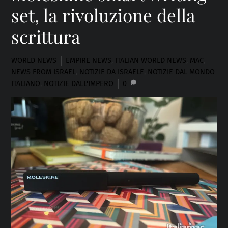
set, la rivoluzione della
scrittura
WORLD NEWS
EMPIRE NEWS
,
ITALIAN WORLD NEWS
,
MAC
,
NEWS FROM ISRAEL
,
NOTIZIE DA ISRAELE
,
NOTIZIE DAL MONDO
ITALIANO
,
NOTIZIE DALL'IMPERO
0