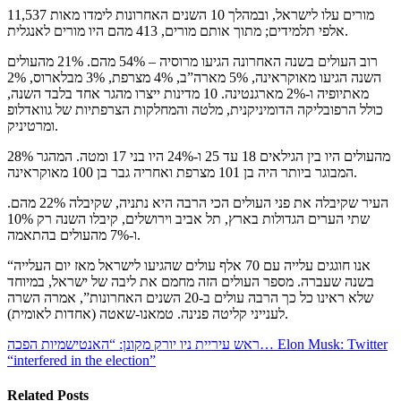
11,537 מורים עלו לישראל, ובמהלך 10 השנים האחרונות לימדו מאות
אלפי תלמידים; מתוך אותם מורים, 413 מהם היו מורים לאנגלית.
רוב העולים בשנה האחרונה הגיעו מרוסיה – 54% מהם. 21% מהעולים
השנה הגיעו מאוקראינה, 5% מארה”ב, 4% מצרפת, 3% מבלארוס, 2%
מאתיופיה ו-2% מארגנטינה. 10 מדינות ייצרו מהגר אחד בלבד השנה,
כולל הרפובליקה הדומיניקנית, מלטה והמחלקות הצרפתיות של גוואדלופ
ומרטיניק.
28% מהעולים היו בין הגילאים 18 עד 25 ו-24% היו בני 17 ומטה. המהגר
המבוגר ביותר היה בן 101 מצרפת ואחריה גבר בן 100 מאוקראינה.
העיר שקיבלה את פני העולים הכי הרבה היא נתניה, שקיבלה 22% מהם.
שתי הערים הגדולות בארץ, תל אביב וירושלים, קיבלו השנה רק 10%
ו-7% מהעולים בהתאמה.
“אנו חוגגים עלייה עם 70 אלף עולים שהגיעו לישראל מאז יום העלייה
בשנה שעברה. מספר העולים הזה מחמם את ליבה של ישראל, במיוחד
שלא ראינו כל כך הרבה עולים ב-20 השנים האחרונות”, אמרה השרה
לענייני קליטה פנינה. טמאנו-שאטה (אחדות לאומית).
ראש עיריית ניו יורק מקונן: “האנטישמיות הפכה…
Elon Musk: Twitter
“interfered in the election”
Related Posts