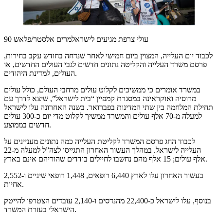
עולי צרפת מגיעים לישראל
מרים אלסטר/פלאש 90
לכבוד יום העלייה, המצוין ביום חמישי לאחר שנדחה בחודש עקב בחירות,
פרסם משרד העלייה והקליטה נתונים חדשים לגבי העולים החדשים, או
העולים, למדינת היהודים.
במשרד אומרים כי ממשיכים לקלוט עולים מרחבי העולם, כולל עולים
מרוסיה ואוקראינה במסגרת קמפיין “בית לישראל”, שיצא לדרך עם
תחילת המלחמה בין שתי המדינות בפברואר. בשנה האחרונה עלו לישראל
למעלה מ-70 אלף עולים והמשרד ממשיך לקלוט מדי יום כ-300 עולים
חדשים בממוצע.
לכבוד החג פרסם המשרד לקליטת העלייה כמה נתונים מעניינים על
העלייה לישראל. במהלך העשור האחרון התגייסו לצה”ל למעלה מ-22
אלף עולים; 15 אלף מהם נחשבו לחיילים בודדים שהוריהם אינם בארץ.
בעשור האחרון עלו לארץ 6,440 רופאים, 1,448 רופאי שיניים ו-2,552
אחיות.
בנוסף, עלו לישראל כ-22,400 מהנדסים ו-2,140 עובדים הצטרפו להייטק
הישראלי בעזרת המשרד.