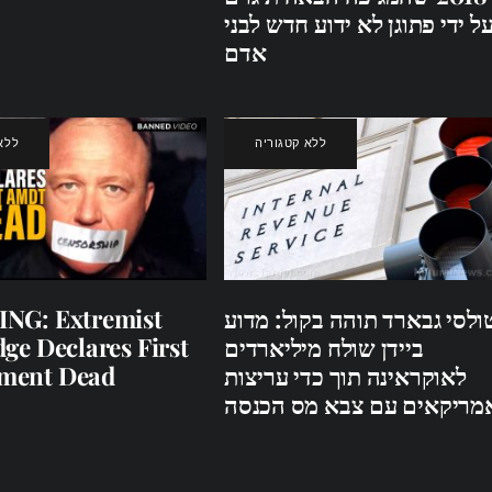
ל ידי פתוגן לא ידוע חדש לבני
אדם
ללא קטגוריה
ללא
NG: Extremist
ולסי גבארד תוהה בקול: מדוע
ge Declares First
ביידן שולח מיליארדים
ment Dead
לאוקראינה תוך כדי עריצות