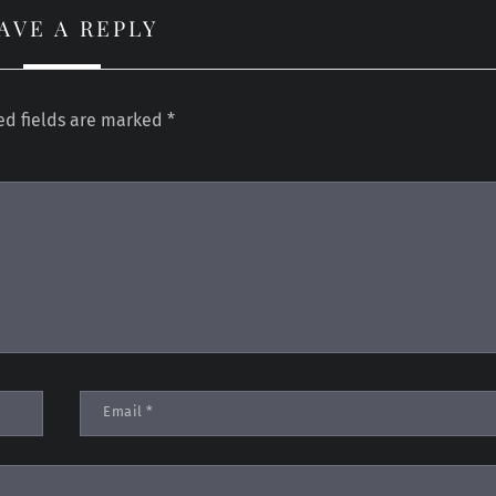
AVE A REPLY
ed fields are marked
*
Email
*