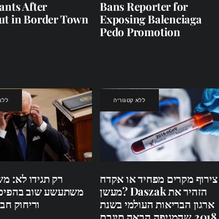
ants After
Bans Reporter for
ut in Border Town
Exposing Balenciaga
Pedo Promotion
ללא קטגוריה
ללא
צירוף מקרים מפחיד או אקדח
רק תגידו לא: מש
מעשן? Daszak הזהיר את
משתעשע שוב בהפיכ
ארגון הבריאות העולמי בשנת
וריחוק חב
2018 שהמגיפה הבאה תיגרם