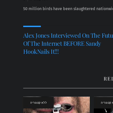
50 million birds have been slaughtered nationw
Alex Jones Interviewed On The Futu
Of The Internet BEFORE Sandy
HookNails It!!!
RE
 קטגוריה
ללא קטגוריה